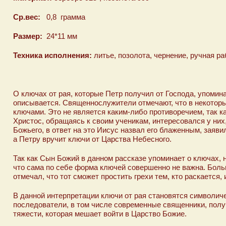
Ср.вес:
0,8 грамма
Размер:
24*11 мм
Техника исполнения:
литье, позолота, чернение, ручная ра
О ключах от рая, которые Петр получил от Господа, упомина
описывается. Священнослужители отмечают, что в некоторы
ключами. Это не является каким-либо противоречием, так к
Христос, обращаясь к своим ученикам, интересовался у них,
Божьего, в ответ на это Иисус назвал его блаженным, заяви
а Петру вручит ключи от Царства Небесного.
Так как Сын Божий в данном рассказе упоминает о ключах,
что сама по себе форма ключей совершенно не важна. Боль
отмечал, что тот сможет простить грехи тем, кто раскается,
В данной интерпретации ключи от рая становятся символиче
последователи, в том числе современные священники, полу
тяжести, которая мешает войти в Царство Божие.