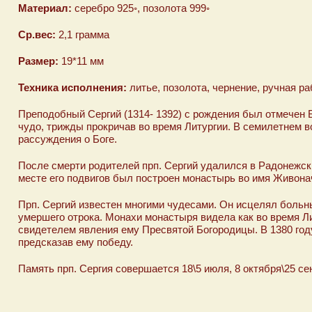
Материал:
серебро 925◦, позолота 999◦
Ср.вес:
2,1 грамма
Размер:
19*11 мм
Техника исполнения:
литье, позолота, чернение, ручная ра
Преподобный Сергий (1314- 1392) с рождения был отмечен 
чудо, трижды прокричав во время Литургии. В семилетнем во
рассуждения о Боге.
После смерти родителей прп. Сергий удалился в Радонежски
месте его подвигов был построен монастырь во имя Живона
Прп. Сергий известен многими чудесами. Он исцелял больн
умершего отрока. Монахи монастыря видела как во время Ли
свидетелем явления ему Пресвятой Богородицы. В 1380 году
предсказав ему победу.
Память прп. Сергия совершается 18\5 июля, 8 октября\25 се