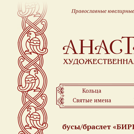
Православные ювелирные
Кольца
Святые имена
бусы/браслет «БИ