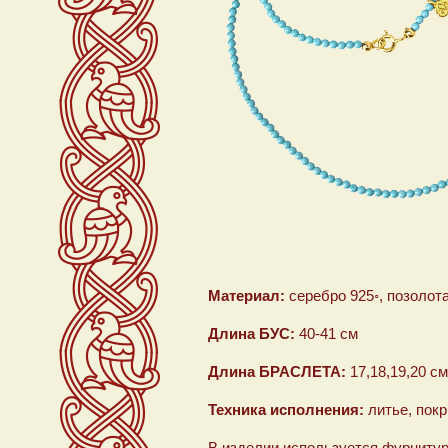
Материал:
серебро 925◦, позолота
Длина БУС:
40-41 см
Длина БРАСЛЕТА:
17,18,19,20 с
Техника исполнения:
литье, покр
В изделии используется фурнитур