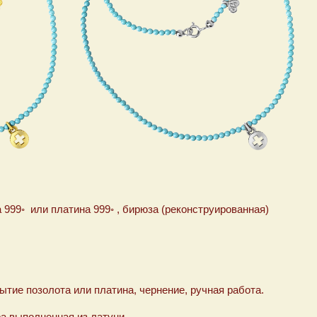
 999◦ или платина 999◦ , бирюза (реконструированная)
м
ытие позолота или платина, чернение, ручная работа.
а выполненная из латуни