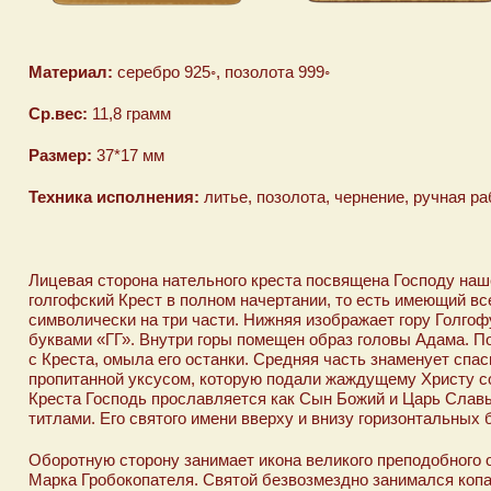
Материал:
серебро 925◦, позолота 999◦
Ср.вес:
11,8 грамм
Размер:
37*17 мм
Техника исполнения:
литье, позолота, чернение, ручная ра
Лицевая сторона нательного креста посвящена Господу наш
голгофский Крест в полном начертании, то есть имеющий в
символически на три части. Нижняя изображает гору Голгоф
буквами «ГГ». Внутри горы помещен образ головы Адама. По 
с Креста, омыла его останки. Средняя часть знаменует спа
пропитанной уксусом, которую подали жаждущему Христу сол
Креста Господь прославляется как Сын Божий и Царь Слав
титлами. Его святого имени вверху и внизу горизонтальных 
Оборотную сторону занимает икона великого преподобного
Марка Гробокопателя. Святой безвозмездно занимался копа