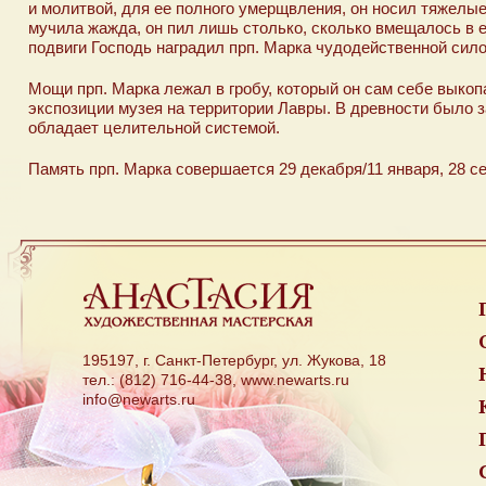
и молитвой, для ее полного умерщвления, он носил тяжелые
мучила жажда, он пил лишь столько, сколько вмещалось в ег
подвиги Господь наградил прп. Марка чудодейственной сило
Мощи прп. Марка лежал в гробу, который он сам себе выкопал
экспозиции музея на территории Лавры. В древности было з
обладает целительной системой.
Память прп. Марка совершается 29 декабря/11 января, 28 с
195197, г. Санкт-Петербург, ул. Жукова, 18
тел.: (812) 716-44-38, www.newarts.ru
info@newarts.ru