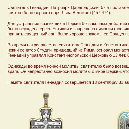
Святитель Геннадий, Патриарх Цареградский, был поставлен
святого благоверного царя Льва Великого (457-474).
Для устранения возникших в Церкви беззаконных действий 
была осуждена ересь Евтихия и запрещена симония (посвящ
принять священный сан, были хорошо знакомы со Священны
Во время патриаршества святителя Геннадия в Константиноп
некий сенатор Студий, пришедший из Рима, основал монаст
Геннадий управлял Константинопольской Церковью 13 лет. О
Однажды во время ночной молитвы святителю было возвещен
врага. Он непрестанно возносил молитвы о мире Церкви, чт
Память святителя Геннадия совершается 13 сентября/ 31 ав