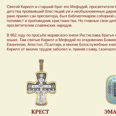
Святой Кирилл и старший брат его Мефодий, просветители С
детства проявивший блестящий ум и необыкновенные даров
рано принял сан пресвитера, был библиотекарем соборной
полемист и проповедник христианства. Но главные свои дея
просветителем славянских народов.
В 862 году по просьбе моравского князя Ростислава брать
языке. Там святые Кирилл и Мефодий по откровению Божию 
Евангелие, Апостол, Псалтирь и многие Богослужебные книг
Кирилл от многих трудов заболел и, приняв схиму, скончался
КРЕСТ
ЭМ