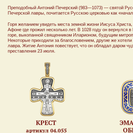
Преподобный Антоний Печерский (983—1073) — святой Русск
Печерской лавры, почитается Русскою церковью как «начал
Горя желанием увидеть места земной жизни Иисуса Христа,
Афоне где прожил несколько лет. В 1028 году он вернулся 
горе, выкопанной священником Иларионом, будущим митропо
Некоторые приходили за благословением, другие же хотели
лавра. Житие Антония повествует, что он обладал даром чу
преставления 23 июля.
КРЕСТ
ЭМ
ОБ
артикул 04.055